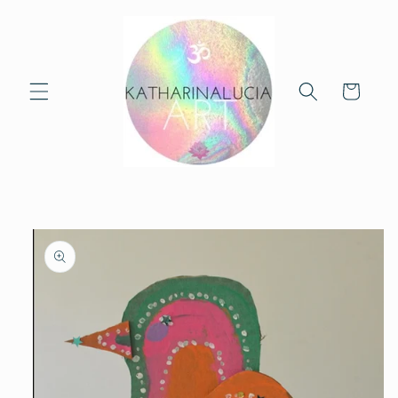
Skip to
content
Cart
Skip to
product
information