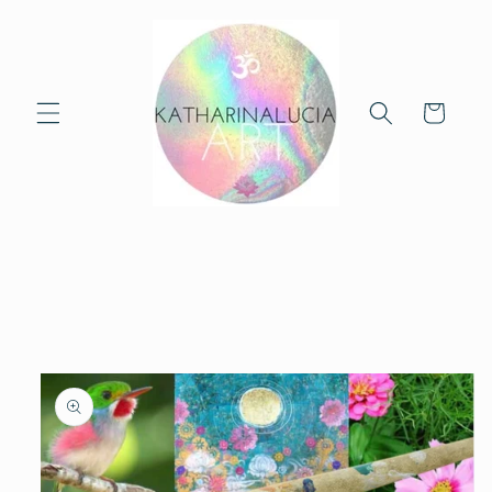
Skip to
content
Cart
Skip to
product
information