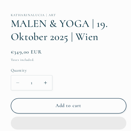
KATHARINALUCIA | ART
MALEN & YOGA | 19.
Oktober 2025 | Wien
Regular
€349,00 EUR
price
Taxes included.
Quantity
Quantity
Decrease
Increase
quantity
quantity
for
for
MALEN
MALEN
Add to cart
&amp;
&amp;
YOGA
YOGA
|
|