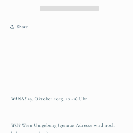
19.
19.
Oktober
Oktober
2025
2025
|
|
Share
Wien
Wien
WANN?
19. Oktober 2025, 10 -16 Uhr
WO?
Wien Umgebung (genaue Adresse wird noch