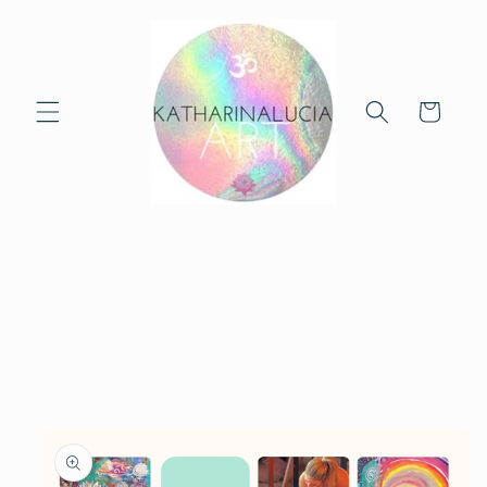
Skip to
content
Cart
Skip to
product
information